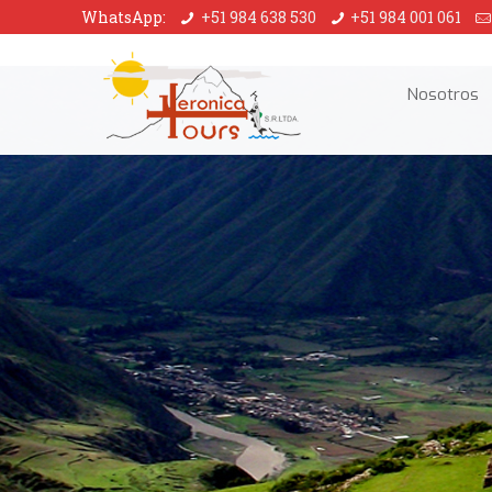
WhatsApp:
+51 984 638 530
+51 984 001 061
Nosotros