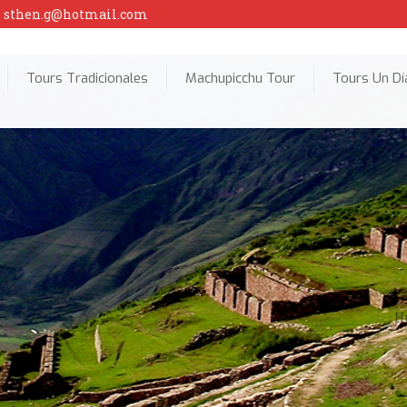
sthen.g@hotmail.com
Tours Tradicionales
Machupicchu Tour
Tours Un Dí
H