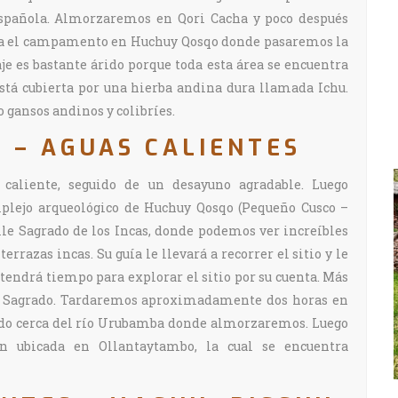
 española. Almorzaremos en Qori Cacha y poco después
ta el campamento en Huchuy Qosqo donde pasaremos la
e es bastante árido porque toda esta área se encuentra
stá cubierta por una hierba andina dura llamada Ichu.
 gansos andinos y colibríes.
O – AGUAS CALIENTES
caliente, seguido de un desayuno agradable. Luego
plejo arqueológico de Huchuy Qosqo (Pequeño Cusco –
alle Sagrado de los Incas, donde podemos ver increíbles
rrazas incas. Su guía le llevará a recorrer el sitio y le
tendrá tiempo para explorar el sitio por su cuenta. Más
e Sagrado. Tardaremos aproximadamente dos horas en
cado cerca del río Urubamba donde almorzaremos. Luego
n ubicada en Ollantaytambo, la cual se encuentra