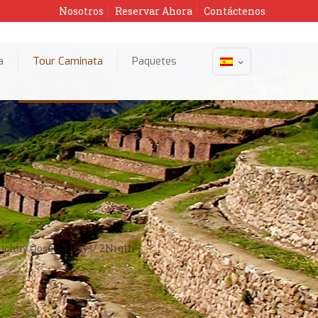
Nosotros
Reservar Ahora
Contáctenos
a
Tour Caminata
Paquetes
Home
uchuy Qosqo 3 Days/ 2Nigth