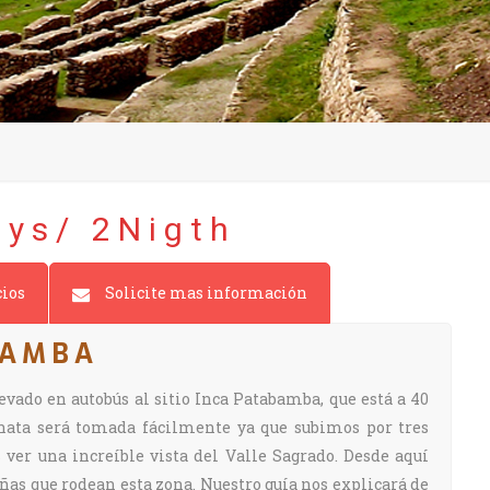
ys/ 2Nigth
cios
Solicite mas información
BAMBA
levado en autobús al sitio Inca Patabamba, que está a 40
nata será tomada fácilmente ya que subimos por tres
ver una increíble vista del Valle Sagrado. Desde aquí
s que rodean esta zona. Nuestro guía nos explicará de