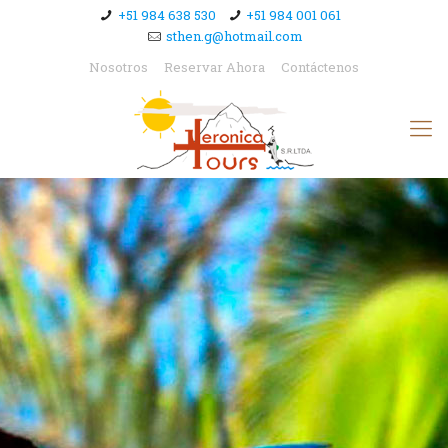
+51 984 638 530
+51 984 001 061
sthen.g@hotmail.com
Nosotros
Reservar Ahora
Contáctenos