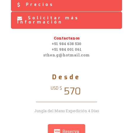
Precios
Solicitar más
Información
Contactanos
+51 984 638 530
+51 984 001 061
sthen.g@hotmail.com
Desde
570
USD $
Jungla del Manu Expedición 4 Días
Reserva