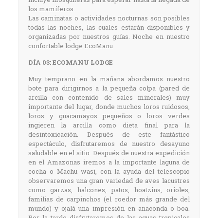
los mamíferos.
Las caminatas o actividades nocturnas son posibles
todas las noches, las cuales estarán disponibles y
organizadas por nuestros guías. Noche en nuestro
confortable lodge EcoManu
DÍA 03: ECOMANU LODGE
Muy temprano en la mañana abordamos nuestro
bote para dirigirnos a la pequeña colpa (pared de
arcilla con contenido de sales minerales) muy
importante del lugar, donde muchos loros ruidosos,
loros y guacamayos pequeños o loros verdes
ingieren la arcilla como dieta final para la
desintoxicación. Después de este fantástico
espectáculo, disfrutaremos de nuestro desayuno
saludable en el sitio. Después de nuestra expedición
en el Amazonas iremos a la importante laguna de
cocha o Machu wasi, con la ayuda del telescopio
observaremos una gran variedad de aves lacustres
como garzas, halcones, patos, hoatzins, orioles,
familias de carpinchos (el roedor más grande del
mundo) y ojalá una impresión en anaconda o boa.
Por la tarde disfrutaremos de las aguas tropicales