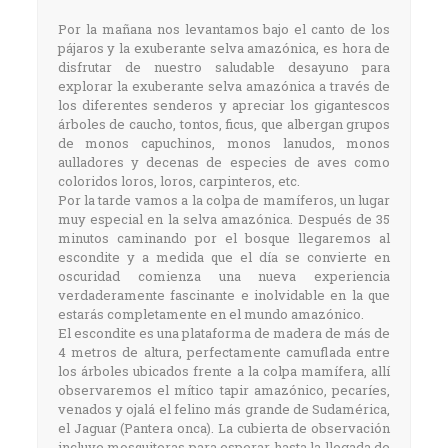
Por la mañana nos levantamos bajo el canto de los
pájaros y la exuberante selva amazónica, es hora de
disfrutar de nuestro saludable desayuno para
explorar la exuberante selva amazónica a través de
los diferentes senderos y apreciar los gigantescos
árboles de caucho, tontos, ficus, que albergan grupos
de monos capuchinos, monos lanudos, monos
aulladores y decenas de especies de aves como
coloridos loros, loros, carpinteros, etc.
Por la tarde vamos a la colpa de mamíferos, un lugar
muy especial en la selva amazónica. Después de 35
minutos caminando por el bosque llegaremos al
escondite y a medida que el día se convierte en
oscuridad comienza una nueva experiencia
verdaderamente fascinante e inolvidable en la que
estarás completamente en el mundo amazónico.
El escondite es una plataforma de madera de más de
4 metros de altura, perfectamente camuflada entre
los árboles ubicados frente a la colpa mamífera, allí
observaremos el mítico tapir amazónico, pecaríes,
venados y ojalá el felino más grande de Sudamérica,
el Jaguar (Pantera onca). La cubierta de observación
incluye mosquiteras para esperar hasta la llegada de