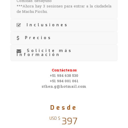
Comidas: desayuno
***Ahora hay 3 sesiones para entrar a la ciudadela
de Machu Picchu.
Inclusiones
Precios
Solicite más
Información
Contáctenos
+51 984 638 530
+51 984 001 061
sthen.g@hotmail.com
Desde
397
USD $