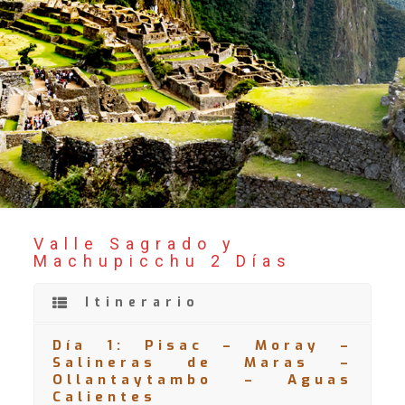
Valle Sagrado y
Machupicchu 2 Días
Itinerario
Día 1: Pisac – Moray –
Salineras de Maras –
Ollantaytambo – Aguas
Calientes