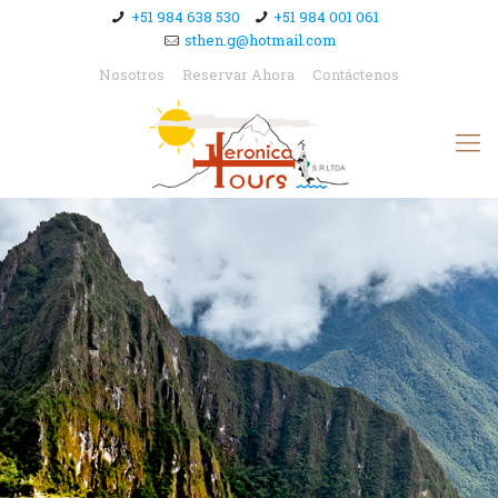
+51 984 638 530
+51 984 001 061
sthen.g@hotmail.com
Nosotros
Reservar Ahora
Contáctenos